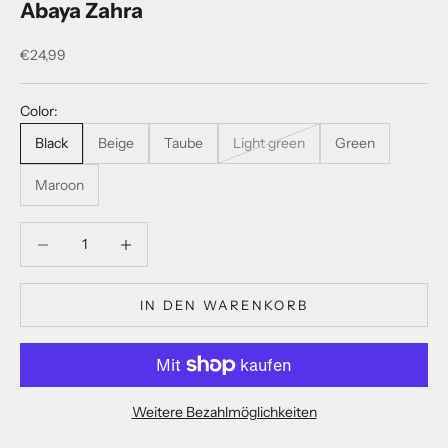
Abaya Zahra
Angebot
€24,99
Color:
Black
Beige
Taube
Light green
Green
Maroon
Anzahl verringern
Anzahl verringern
IN DEN WARENKORB
Weitere Bezahlmöglichkeiten