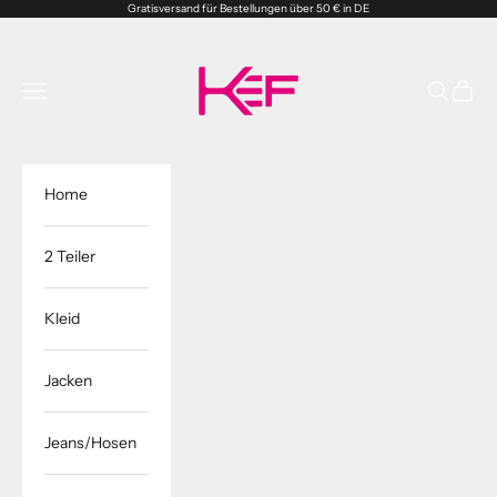
Zum Inhalt springen
Gratisversand für Bestellungen über 50 € in DE
Kefshop.store
Menü
Suchen
Waren
Home
2 Teiler
Kleid
Jacken
Jeans/Hosen