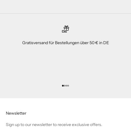
Gratisversand für Bestellungen über 50 € in DE
Gehe zu Element 1
Gehe zu Element 2
Gehe zu Element 3
Gehe zu Element 4
Newsletter
Sign up to our newsletter to receive exclusive offers.