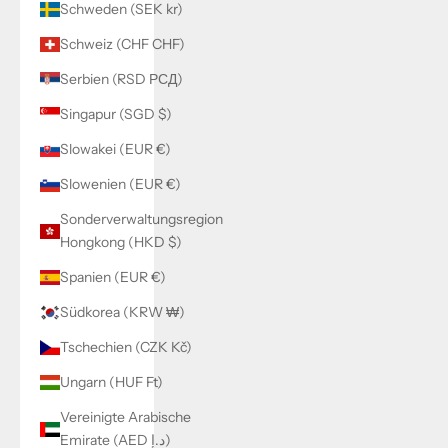
Schweden (SEK kr)
Schweiz (CHF CHF)
Serbien (RSD РСД)
Singapur (SGD $)
Slowakei (EUR €)
Slowenien (EUR €)
Sonderverwaltungsregion
Hongkong (HKD $)
Spanien (EUR €)
Südkorea (KRW ₩)
Tschechien (CZK Kč)
Ungarn (HUF Ft)
Vereinigte Arabische
Emirate (AED د.إ)