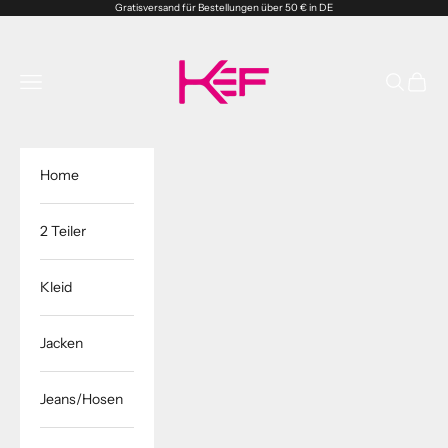
Zum Inhalt springen
Gratisversand für Bestellungen über 50 € in DE
Kefshop.store
Menü
Suchen
Waren
Home
2 Teiler
Kleid
Jacken
Jeans/Hosen