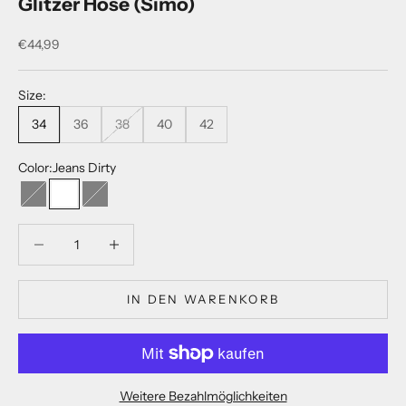
Glitzer Hose (Simo)
Angebot
€44,99
Size:
34
36
38
40
42
Color:
Jeans Dirty
Dark grey
Jeans Dirty
Grey
Anzahl verringern
Anzahl verringern
IN DEN WARENKORB
Weitere Bezahlmöglichkeiten