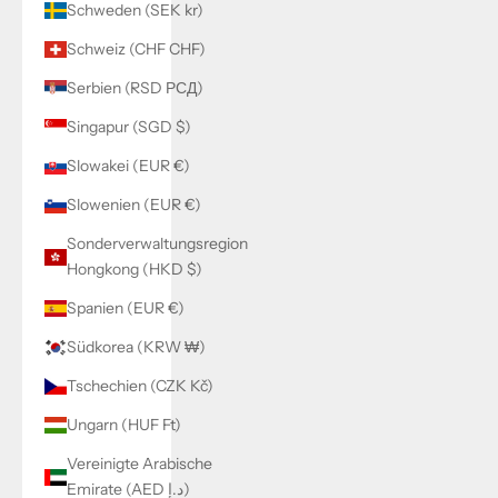
Schweden (SEK kr)
Schweiz (CHF CHF)
Serbien (RSD РСД)
Singapur (SGD $)
Slowakei (EUR €)
Slowenien (EUR €)
Sonderverwaltungsregion
Hongkong (HKD $)
Spanien (EUR €)
Südkorea (KRW ₩)
Tschechien (CZK Kč)
Ungarn (HUF Ft)
Vereinigte Arabische
Emirate (AED د.إ)