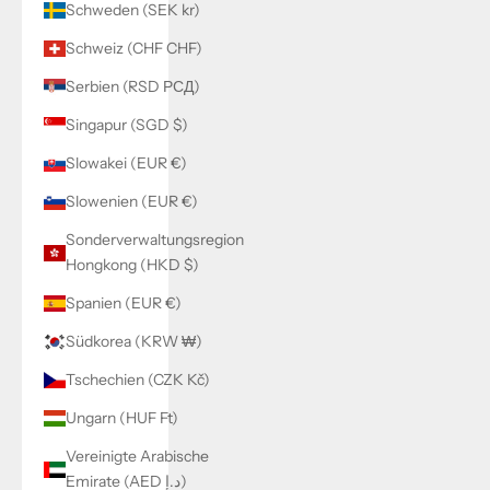
Schweden (SEK kr)
Schweiz (CHF CHF)
Serbien (RSD РСД)
Singapur (SGD $)
Slowakei (EUR €)
Slowenien (EUR €)
Sonderverwaltungsregion
Hongkong (HKD $)
Spanien (EUR €)
Südkorea (KRW ₩)
Tschechien (CZK Kč)
Ungarn (HUF Ft)
Vereinigte Arabische
Emirate (AED د.إ)