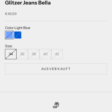
Glitzer Jeans Bella
Angebot
€49,99
Color:
Light Blue
Light Blue
Blue
Size:
34
36
38
40
42
AUSVERKAUFT