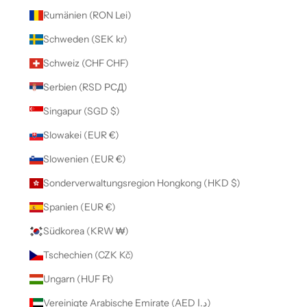
Rumänien (RON Lei)
Schweden (SEK kr)
Schweiz (CHF CHF)
Serbien (RSD РСД)
Singapur (SGD $)
Slowakei (EUR €)
Slowenien (EUR €)
Sonderverwaltungsregion Hongkong (HKD $)
Spanien (EUR €)
Südkorea (KRW ₩)
Tschechien (CZK Kč)
Ungarn (HUF Ft)
Vereinigte Arabische Emirate (AED د.إ)