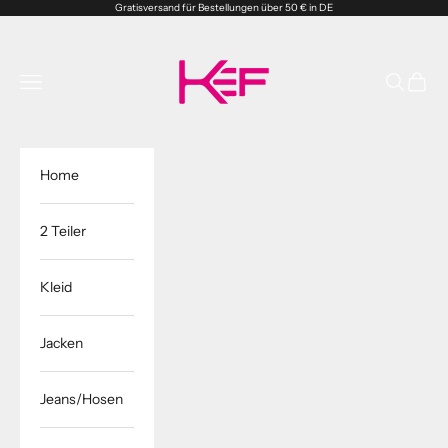
Zum Inhalt springen
Gratisversand für Bestellungen über 50 € in DE
Kefshop.store
Menü
Suchen
Waren
Home
2 Teiler
Kleid
Jacken
Jeans/Hosen