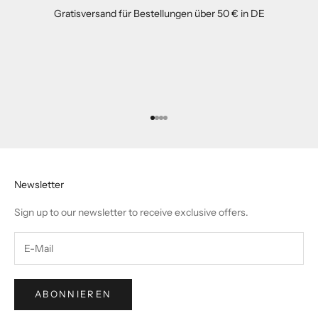
Gratisversand für Bestellungen über 50 € in DE
Gehe zu Element 1
Gehe zu Element 2
Gehe zu Element 3
Gehe zu Element 4
Newsletter
Sign up to our newsletter to receive exclusive offers.
ABONNIEREN